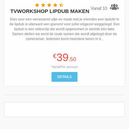
Vanaf 10
TVWORKSHOP LIPDUB MAKEN
Kies voor een verrassend uitje en maak met je vrienden een lipdub! In
de lipdub is uiteraard een glansrol voor jullie vrijgezel weggelegd. Een
lipdub is een videoclip die wordt opgenomen in slechts één take.
Samen stellen we eerst de route samen die wordt afgelegd door de
cameraman. Iedereen komt meerdere keren in b...
39
€
,50
*Vanaf/Per persoon
DETAILS