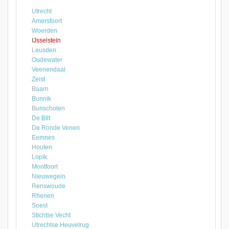
Utrecht
Amersfoort
Woerden
IJsselstein
Leusden
Oudewater
Veenendaal
Zeist
Baarn
Bunnik
Bunschoten
De Bilt
De Ronde Venen
Eemnes
Houten
Lopik
Montfoort
Nieuwegein
Renswoude
Rhenen
Soest
Stichtse Vecht
Utrechtse Heuvelrug