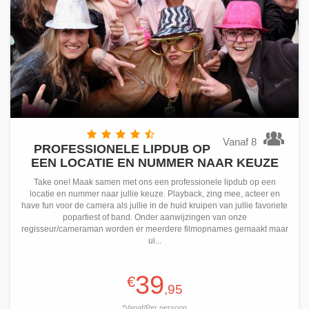
Vanaf 8
PROFESSIONELE LIPDUB OP
EEN LOCATIE EN NUMMER NAAR KEUZE
Take one! Maak samen met ons een professionele lipdub op een
locatie en nummer naar jullie keuze. Playback, zing mee, acteer en
have fun voor de camera als jullie in de huid kruipen van jullie favoriete
popartiest of band. Onder aanwijzingen van onze
regisseur/cameraman worden er meerdere filmopnames gemaakt maar
ui...
39
€
,95
*Vanaf/Per persoon