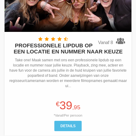
Vanaf 8
PROFESSIONELE LIPDUB OP
EEN LOCATIE EN NUMMER NAAR KEUZE
Take one! Maak samen met ons een professionele lipdub op een
locatie en nummer naar jullie keuze. Playback, zing mee, acteer en
have fun voor de camera als jullie in de huid kruipen van jullie favoriete
popartiest of band. Onder aanwijzingen van onze
regisseur/cameraman worden er meerdere filmopnames gemaakt maar
ui...
39
€
,95
*Vanaf/Per persoon
DETAILS