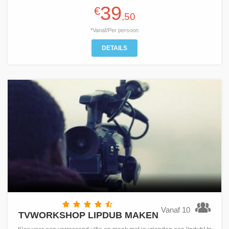
39
€
,50
*Vanaf/Per persoon
DETAILS
Vanaf 10
TVWORKSHOP LIPDUB MAKEN