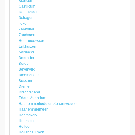
Blaricum
Castricum
Den Helder
Schagen
Texel
Zaanstad
Zandvoort
Heerhugowaard
Enkhuizen
Aalsmeer
Beemster
Bergen
Beverwijk
Bloemendaal
Bussum
Diemen
Drechterland
Edam-Volendam
Haarlemmerliede en Spaarnwoude
Haarlemmermeer
Heemskerk
Heemstede
Heiloo
Hollands Kroon