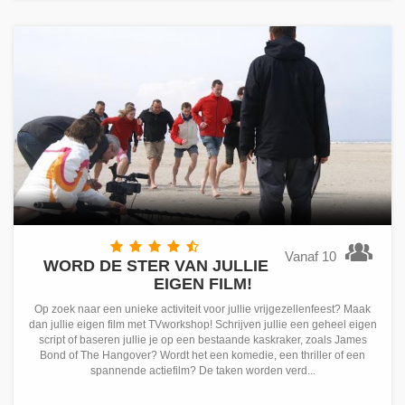
Vanaf 10
WORD DE STER VAN JULLIE
EIGEN FILM!
Op zoek naar een unieke activiteit voor jullie vrijgezellenfeest? Maak
dan jullie eigen film met TVworkshop! Schrijven jullie een geheel eigen
script of baseren jullie je op een bestaande kaskraker, zoals James
Bond of The Hangover? Wordt het een komedie, een thriller of een
spannende actiefilm? De taken worden verd...