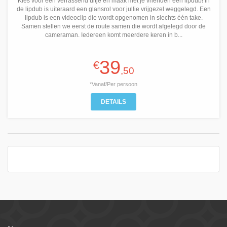
Kies voor een verrassend uitje en maak met je vrienden een lipdub! In
de lipdub is uiteraard een glansrol voor jullie vrijgezel weggelegd. Een
lipdub is een videoclip die wordt opgenomen in slechts één take.
Samen stellen we eerst de route samen die wordt afgelegd door de
cameraman. Iedereen komt meerdere keren in b...
39
€
,50
*Vanaf/Per persoon
DETAILS