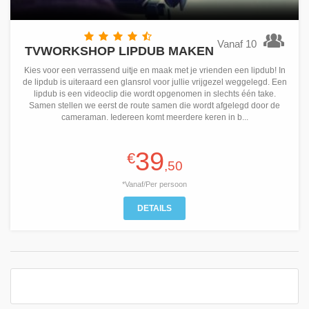
Vanaf 10
TVWORKSHOP LIPDUB MAKEN
Kies voor een verrassend uitje en maak met je vrienden een lipdub! In
de lipdub is uiteraard een glansrol voor jullie vrijgezel weggelegd. Een
lipdub is een videoclip die wordt opgenomen in slechts één take.
Samen stellen we eerst de route samen die wordt afgelegd door de
cameraman. Iedereen komt meerdere keren in b...
39
€
,50
*Vanaf/Per persoon
DETAILS