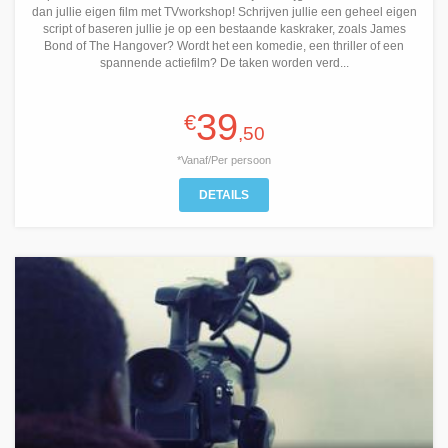
dan jullie eigen film met TVworkshop! Schrijven jullie een geheel eigen
script of baseren jullie je op een bestaande kaskraker, zoals James
Bond of The Hangover? Wordt het een komedie, een thriller of een
spannende actiefilm? De taken worden verd...
39
€
,50
*Vanaf/Per persoon
DETAILS