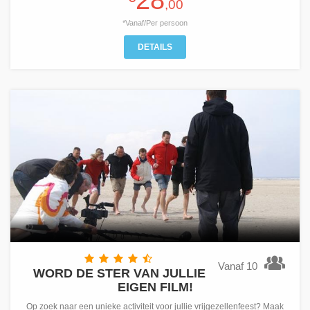
28
,00
*Vanaf/Per persoon
DETAILS
Vanaf 10
WORD DE STER VAN JULLIE
EIGEN FILM!
Op zoek naar een unieke activiteit voor jullie vrijgezellenfeest? Maak