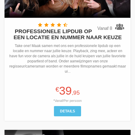
Vanaf 8
PROFESSIONELE LIPDUB OP
EEN LOCATIE EN NUMMER NAAR KEUZE
Take one! Maak samen met ons een professionele lipdub op een
locatie en nummer naar jullie keuze. Playback, zing mee, acteer en
have fun voor de camera als jullie in de huid kruipen van jullie favoriete
popartiest of band. Onder aanwijzingen van onze
regisseur/cameraman worden er meerdere filmopnames gemaakt maar
ui...
39
€
,95
*Vanaf/Per persoon
DETAILS