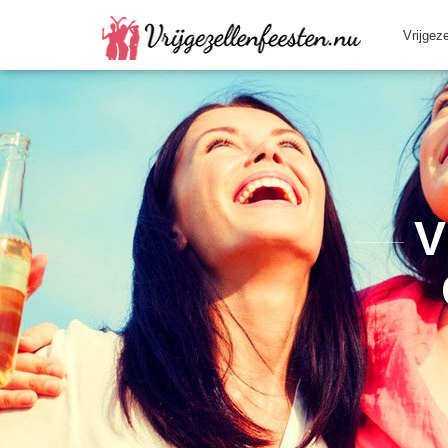
Vrijgez
V