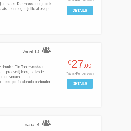
*Vanaf/Per persoon
to maakt. Daarnaast leer je ook
afsluiter mogen jullie alles op
DETAILS
Vanaf 10
27
€
,00
e drankje Gin Tonic vandaan
ic proeverij kom je alles te
*Vanaf/Per persoon
en de verschillende
ige… een professionele bartender
DETAILS
Vanaf 9