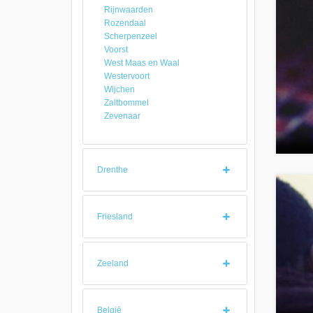
Rijnwaarden
Rozendaal
Scherpenzeel
Voorst
West Maas en Waal
Westervoort
Wijchen
Zaltbommel
Zevenaar
Drenthe
Friesland
Zeeland
België