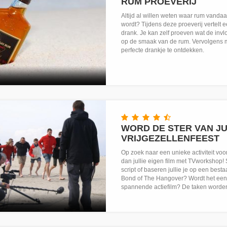
RUM PROEVERIJ
Altijd al willen weten waar rum vand
wordt? Tijdens deze proeverij vertelt 
drank. Je kan zelf proeven wat de invl
op de smaak van de rum. Vervolgens 
perfecte drankje te ontdekken.
WORD DE STER VAN JUL
VRIJGEZELLENFEEST
Op zoek naar een unieke activiteit voor
dan jullie eigen film met TVworkshop! 
script of baseren jullie je op een bes
Bond of The Hangover? Wordt het een k
spannende actiefilm? De taken worden