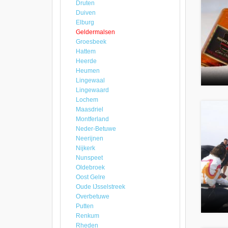
Druten
Duiven
Elburg
Geldermalsen
Groesbeek
Hattem
Heerde
Heumen
Lingewaal
Lingewaard
Lochem
Maasdriel
Montferland
Neder-Betuwe
Neerijnen
Nijkerk
Nunspeet
Oldebroek
Oost Gelre
Oude IJsselstreek
Overbetuwe
Putten
Renkum
Rheden