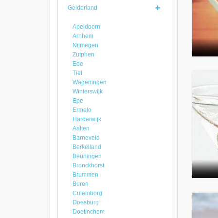
Gelderland
Apeldoorn
Arnhem
Nijmegen
Zutphen
Ede
Tiel
Wageningen
Winterswijk
Epe
Ermelo
Harderwijk
Aalten
Barneveld
Berkelland
Beuningen
Bronckhorst
Brummen
Buren
Culemborg
Doesburg
Doetinchem