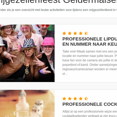
der zie je een overzicht met leuke activiteiten voor tijdens een vrijgezellenfeest 
PROFESSIONELE LIPDU
EN NUMMER NAAR KE
Take one! Maak samen met ons een pr
locatie en nummer naar jullie keuze. P
have fun voor de camera als jullie in de
popartiest of band. Onder aanwijzing
regisseur/cameraman worden er meer
ui...
PROFESSIONELE COC
Altijd al op een professionele wijze e
cocktailbartender verklapt al zijn trucs