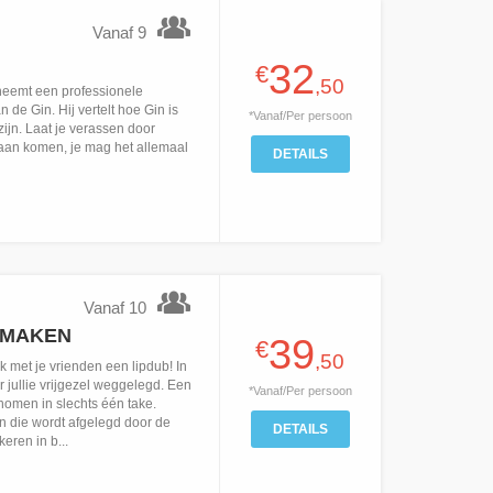
Vanaf 9
32
€
,50
 neemt een professionele
 de Gin. Hij vertelt hoe Gin is
*Vanaf/Per persoon
ijn. Laat je verassen door
aan komen, je mag het allemaal
DETAILS
Vanaf 10
 MAKEN
39
€
,50
 met je vrienden een lipdub! In
r jullie vrijgezel weggelegd. Een
*Vanaf/Per persoon
nomen in slechts één take.
n die wordt afgelegd door de
DETAILS
ren in b...