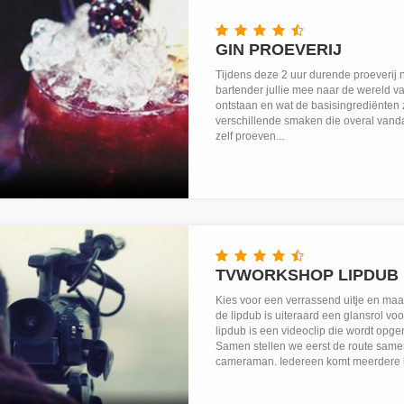
GIN PROEVERIJ
Tijdens deze 2 uur durende proeverij
bartender jullie mee naar de wereld van
ontstaan en wat de basisingrediënten z
verschillende smaken die overal vand
zelf proeven...
TVWORKSHOP LIPDUB
Kies voor een verrassend uitje en maak
de lipdub is uiteraard een glansrol voo
lipdub is een videoclip die wordt opge
Samen stellen we eerst de route same
cameraman. Iedereen komt meerdere ke