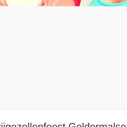
rijgezellenfeest Geldermalse