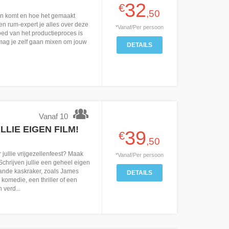
32
€
,50
aan komt en hoe het gemaakt
een rum-expert je alles over deze
*Vanaf/Per persoon
oed van het productieproces is
mag je zelf gaan mixen om jouw
DETAILS
Vanaf 10
LIE EIGEN FILM!
39
€
,50
 jullie vrijgezellenfeest? Maak
*Vanaf/Per persoon
Schrijven jullie een geheel eigen
taande kaskraker, zoals James
DETAILS
omedie, een thriller of een
 verd...