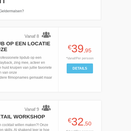
in Geldermalsen?
Vanaf 8
B OP EEN LOCATIE
39
€
UZE
,95
ofessionele lipdub op een
*Vanaf/Per persoon
layback, zing mee, acteer en
 huid kruipen van jullie favoriete
DETAILS
en van onze
dere filmopnames gemaakt maar
Vanaf 9
KTAIL WORKSHOP
32
€
,50
en cocktail willen maken?! Onze
 en skills. Al shakend leer je hoe