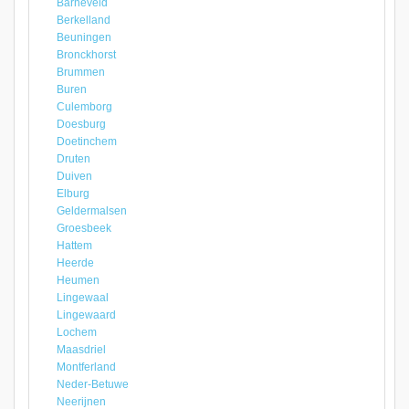
Barneveld
Berkelland
Beuningen
Bronckhorst
Brummen
Buren
Culemborg
Doesburg
Doetinchem
Druten
Duiven
Elburg
Geldermalsen
Groesbeek
Hattem
Heerde
Heumen
Lingewaal
Lingewaard
Lochem
Maasdriel
Montferland
Neder-Betuwe
Neerijnen