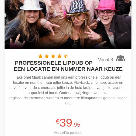
Vanaf 8
PROFESSIONELE LIPDUB OP
EEN LOCATIE EN NUMMER NAAR KEUZE
Take one! Maak samen met ons een professionele lipdub op een
locatie en nummer naar jullie keuze. Playback, zing mee, acteer en
have fun voor de camera als jullie in de huid kruipen van jullie favoriete
popartiest of band. Onder aanwijzingen van onze
regisseur/cameraman worden er meerdere filmopnames gemaakt maar
ui...
39
€
,95
*Vanaf/Per persoon