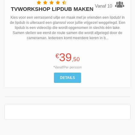
Vanaf 10
TVWORKSHOP LIPDUB MAKEN
Kies voor een verrassend uitje en maak met je vrienden een lipdub! In
de lipdub is uiteraard een glansrol voor jullie vrijgezel weggelegd. Een
lipdub is een videoclip die wordt opgenomen in slechts één take.
Samen stellen we eerst de route samen die wordt afgelegd door de
cameraman. Iedereen komt meerdere keren in b...
39
€
,50
*Vanaf/Per persoon
DETAILS