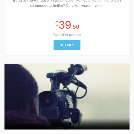
Bond of The Hangover? Wordt het een komedie, een thriller of een
spannende actiefilm? De taken worden verd...
39
€
,50
*Vanaf/Per persoon
DETAILS