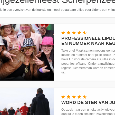
ie je een overzicht van de leukste en meest betaalbare uitjes voor tijdens een vrij
PROFESSIONELE LIPDU
EN NUMMER NAAR KE
Take one! Maak samen met ons een pr
locatie en nummer naar jullie keuze. P
have fun voor de camera als jullie in de
popartiest of band. Onder aanwijzing
regisseur/cameraman worden er meer
ui...
WORD DE STER VAN JUL
Op zoek naar een unieke activiteit voor
dan jullie eigen film met TVworkshop! 