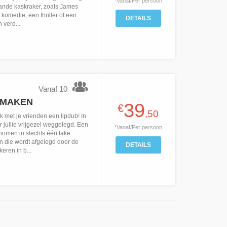
*Vanaf/Per persoon
taande kaskraker, zoals James
omedie, een thriller of een
DETAILS
 verd...
Vanaf 10
 MAKEN
39
€
,50
 met je vrienden een lipdub! In
r jullie vrijgezel weggelegd. Een
*Vanaf/Per persoon
nomen in slechts één take.
n die wordt afgelegd door de
DETAILS
ren in b...