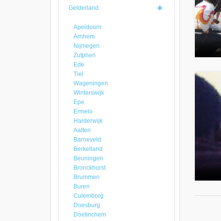
Gelderland
Apeldoorn
Arnhem
Nijmegen
Zutphen
Ede
Tiel
Wageningen
Winterswijk
Epe
Ermelo
Harderwijk
Aalten
Barneveld
Berkelland
Beuningen
Bronckhorst
Brummen
Buren
Culemborg
Doesburg
Doetinchem