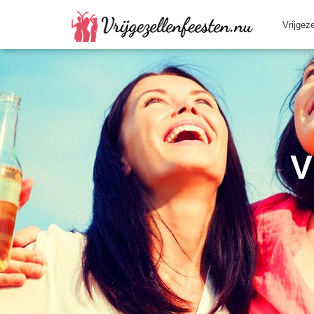
Vrijgez
V