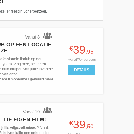
gezellenfeest in Scherpenzeel.
Vanaf 8
B OP EEN LOCATIE
39
€
UZE
,95
ofessionele lipdub op een
*Vanaf/Per persoon
layback, zing mee, acteer en
 huid kruipen van jullie favoriete
DETAILS
en van onze
dere filmopnames gemaakt maar
Vanaf 10
LIE EIGEN FILM!
39
€
,50
 jullie vrijgezellenfeest? Maak
Schrijven jullie een geheel eigen