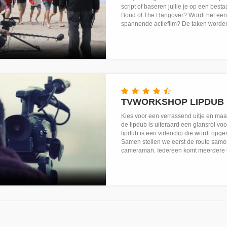
script of baseren jullie je op een bes
Bond of The Hangover? Wordt het een k
spannende actiefilm? De taken worden
TVWORKSHOP LIPDUB
Kies voor een verrassend uitje en maak
de lipdub is uiteraard een glansrol voo
lipdub is een videoclip die wordt opge
Samen stellen we eerst de route same
cameraman. Iedereen komt meerdere ke