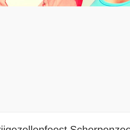
rijgezellenfeest Scherpenzee