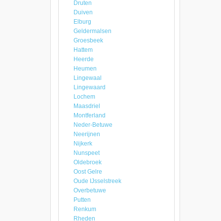
Druten
Duiven
Elburg
Geldermalsen
Groesbeek
Hattem
Heerde
Heumen
Lingewaal
Lingewaard
Lochem
Maasdriel
Montferland
Neder-Betuwe
Neerijnen
Nijkerk
Nunspeet
Oldebroek
Oost Gelre
Oude IJsselstreek
Overbetuwe
Putten
Renkum
Rheden