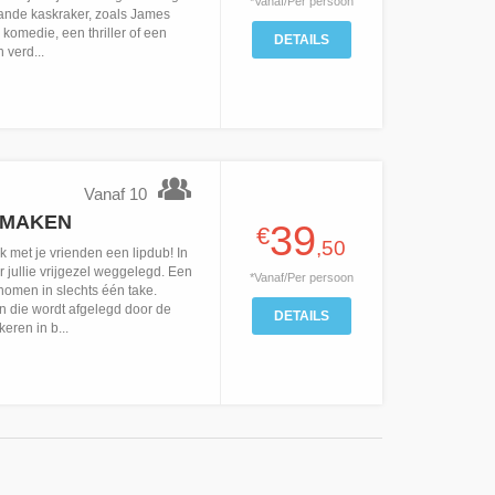
*Vanaf/Per persoon
taande kaskraker, zoals James
omedie, een thriller of een
DETAILS
 verd...
Vanaf 10
 MAKEN
39
€
,50
 met je vrienden een lipdub! In
r jullie vrijgezel weggelegd. Een
*Vanaf/Per persoon
nomen in slechts één take.
n die wordt afgelegd door de
DETAILS
ren in b...