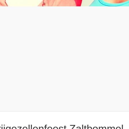
rijgezellenfeest Zaltbommel