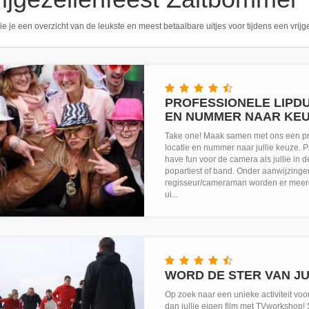
ie je een overzicht van de leukste en meest betaalbare uitjes voor tijdens een vrij
PROFESSIONELE LIPDU
EN NUMMER NAAR KE
Take one! Maak samen met ons een pr
locatie en nummer naar jullie keuze. P
have fun voor de camera als jullie in de
popartiest of band. Onder aanwijzing
regisseur/cameraman worden er meer
ui...
WORD DE STER VAN JUL
Op zoek naar een unieke activiteit voor
dan jullie eigen film met TVworkshop! 