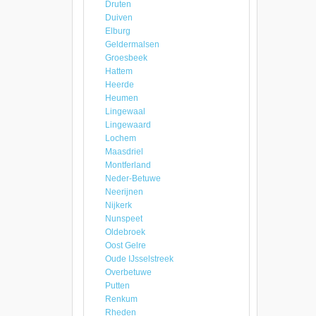
Druten
Duiven
Elburg
Geldermalsen
Groesbeek
Hattem
Heerde
Heumen
Lingewaal
Lingewaard
Lochem
Maasdriel
Montferland
Neder-Betuwe
Neerijnen
Nijkerk
Nunspeet
Oldebroek
Oost Gelre
Oude IJsselstreek
Overbetuwe
Putten
Renkum
Rheden