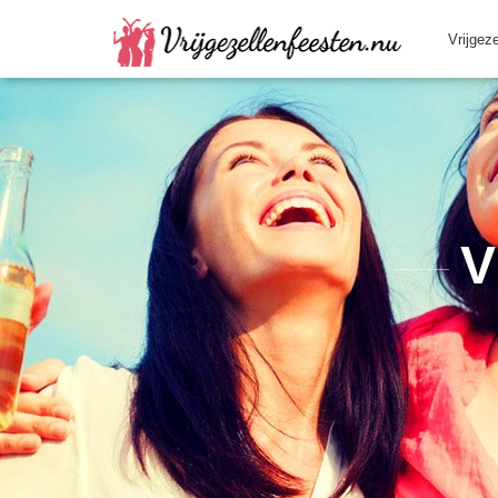
Vrijgez
V