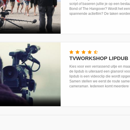
script of baseren jullie je op een bes
Bond of The Hangover? Wordt het een k
spannende actiefilm? De taken worden
TVWORKSHOP LIPDUB
Kies voor een verrassend uitje en maak
de lipdub is uiteraard een glansrol voo
lipdub is een videoclip die wordt opge
Samen stellen we eerst de route same
cameraman. Iedereen komt meerdere ke