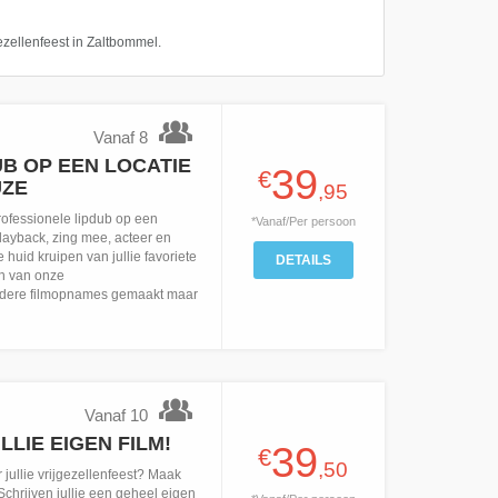
gezellenfeest in Zaltbommel.
Vanaf 8
B OP EEN LOCATIE
39
€
UZE
,95
ofessionele lipdub op een
*Vanaf/Per persoon
layback, zing mee, acteer en
 huid kruipen van jullie favoriete
DETAILS
en van onze
dere filmopnames gemaakt maar
Vanaf 10
LIE EIGEN FILM!
39
€
,50
 jullie vrijgezellenfeest? Maak
Schrijven jullie een geheel eigen