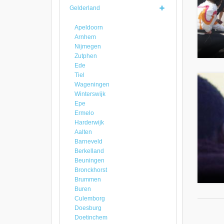
Gelderland
Apeldoorn
Arnhem
Nijmegen
Zutphen
Ede
Tiel
Wageningen
Winterswijk
Epe
Ermelo
Harderwijk
Aalten
Barneveld
Berkelland
Beuningen
Bronckhorst
Brummen
Buren
Culemborg
Doesburg
Doetinchem