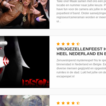
Take one! Maak samen met ons een pr
locatie en nummer naar jullie keuze. P
have fun voor de camera als jullie in de
popartiest of band. Onder aanwijzing
regisseur/cameraman worden er meer
ui...
VRIJGEZELLENFEEST H
HEEL NEDERLAND EN 
Zenuwslopend mysteriespel! Nu te spel
binnenstad in Nederland en Belgie. Ee
diverse mensen gegijzeld en opgeslot
ruimtes in de stad. Lukt het jullie om 
escapespel.nl