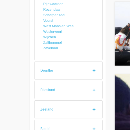
Rijnwaarden
Rozendaal
Scherpenzeel
Voorst
West Maas en Waal
Westervoort
Wijchen
Zaltbommel
Zevenaar
Drenthe
Friesland
Zeeland
België