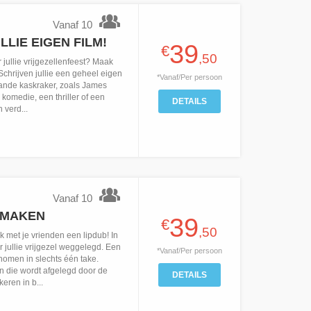
Vanaf 10
LIE EIGEN FILM!
39
€
,50
 jullie vrijgezellenfeest? Maak
Schrijven jullie een geheel eigen
*Vanaf/Per persoon
taande kaskraker, zoals James
omedie, een thriller of een
DETAILS
 verd...
Vanaf 10
 MAKEN
39
€
,50
 met je vrienden een lipdub! In
r jullie vrijgezel weggelegd. Een
*Vanaf/Per persoon
nomen in slechts één take.
n die wordt afgelegd door de
DETAILS
ren in b...