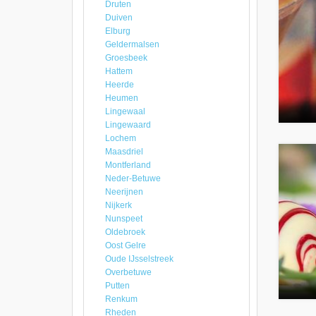
Druten
Duiven
Elburg
Geldermalsen
Groesbeek
Hattem
Heerde
Heumen
Lingewaal
Lingewaard
Lochem
Maasdriel
Montferland
Neder-Betuwe
Neerijnen
Nijkerk
Nunspeet
Oldebroek
Oost Gelre
Oude IJsselstreek
Overbetuwe
Putten
Renkum
Rheden