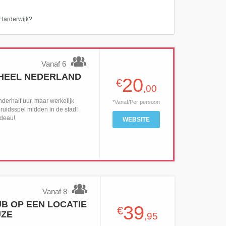
n Harderwijk?
Vanaf 6
 HEEL NEDERLAND
20
€
,00
nderhalf uur, maar werkelijk
*Vanaf/Per persoon
ruidsspel midden in de stad!
cadeau!
WEBSITE
Vanaf 8
B OP EEN LOCATIE
39
€
UZE
,95