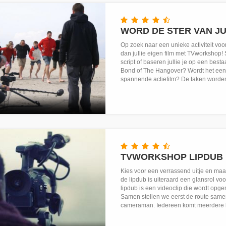
WORD DE STER VAN JUL
Op zoek naar een unieke activiteit voor
dan jullie eigen film met TVworkshop! 
script of baseren jullie je op een bes
Bond of The Hangover? Wordt het een k
spannende actiefilm? De taken worden
TVWORKSHOP LIPDUB
Kies voor een verrassend uitje en maak
de lipdub is uiteraard een glansrol voo
lipdub is een videoclip die wordt opge
Samen stellen we eerst de route same
cameraman. Iedereen komt meerdere ke