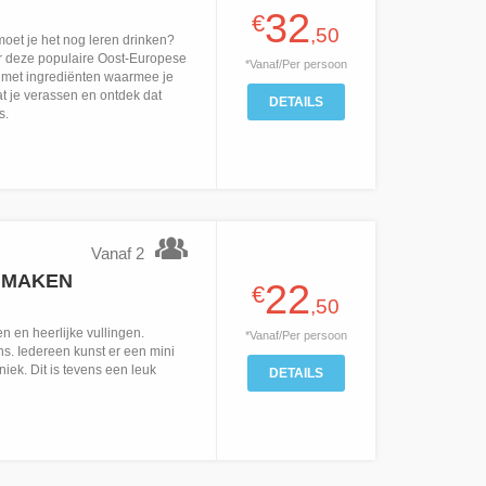
32
€
,50
moet je het nog leren drinken?
er deze populaire Oost-Europese
*Vanaf/Per persoon
g met ingrediënten waarmee je
at je verassen en ontdek dat
DETAILS
s.
Vanaf 2
 MAKEN
22
€
,50
n en heerlijke vullingen.
*Vanaf/Per persoon
. Iedereen kunst er een mini
iek. Dit is tevens een leuk
DETAILS