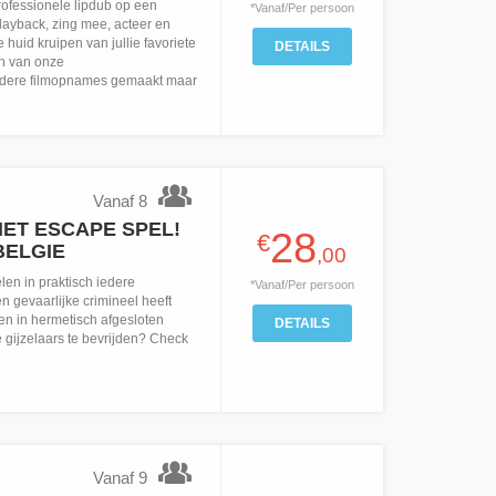
ofessionele lipdub op een
*Vanaf/Per persoon
layback, zing mee, acteer en
 huid kruipen van jullie favoriete
DETAILS
en van onze
dere filmopnames gemaakt maar
Vanaf 8
ET ESCAPE SPEL!
28
€
BELGIE
,00
en in praktisch iedere
*Vanaf/Per persoon
n gevaarlijke crimineel heeft
en in hermetisch afgesloten
DETAILS
de gijzelaars te bevrijden? Check
Vanaf 9