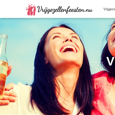
Vrijgez
V