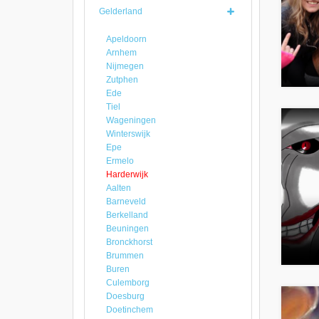
Gelderland
Apeldoorn
Arnhem
Nijmegen
Zutphen
Ede
Tiel
Wageningen
Winterswijk
Epe
Ermelo
Harderwijk
Aalten
Barneveld
Berkelland
Beuningen
Bronckhorst
Brummen
Buren
Culemborg
Doesburg
Doetinchem