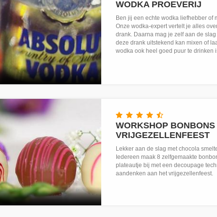
WODKA PROEVERIJ
Ben jij een echte wodka liefhebber of 
Onze wodka-expert vertelt je alles ov
drank. Daarna mag je zelf aan de sla
deze drank uitstekend kan mixen of la
wodka ook heel goed puur te drinken i
WORKSHOP BONBONS
VRIJGEZELLENFEEST
Lekker aan de slag met chocola smelte
Iedereen maak 8 zelfgemaakte bonbons
plateautje bij met een decoupage techn
aandenken aan het vrijgezellenfeest.